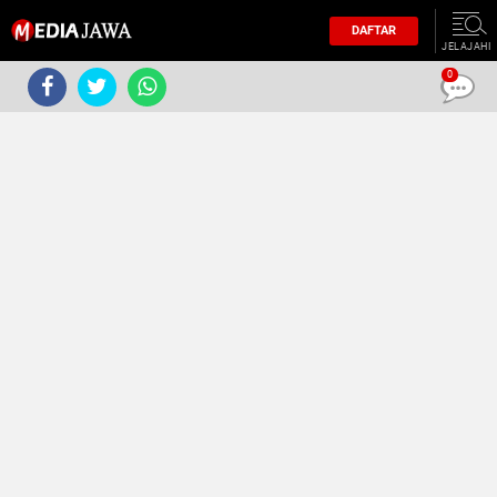
DAFTAR
JELAJAHI
0