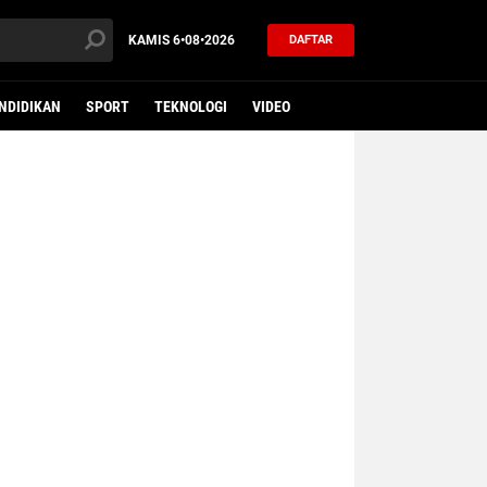
KAMIS
6•08•2026
DAFTAR
NDIDIKAN
SPORT
TEKNOLOGI
VIDEO