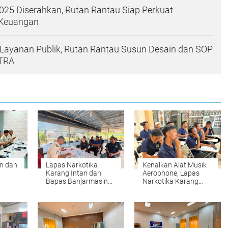
25 Diserahkan, Rutan Rantau Siap Perkuat
 Keuangan
Layanan Publik, Rutan Rantau Susun Desain dan SOP
UTRA
n dan
Lapas Narkotika
Kenalkan Alat Musik
Karang Intan dan
Aerophone, Lapas
Bapas Banjarmasin
Narkotika Karang
as
Kawal Proses
Intan Buka Kelas Seni
ng
Pengusulan Integrasi
Budaya Paket C
Warga Binaan