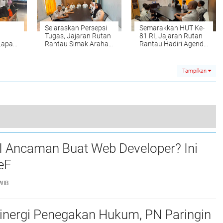
Selaraskan Persepsi
Semarakkan HUT Ke-
Tugas, Jajaran Rutan
81 RI, Jajaran Rutan
Lapas
Rantau Simak Arahan
Rantau Hadiri Agenda
Strategis Kakanwil
Virtual Kemenimipas
r'an
Ditjenpas Kalsel
Tampilkan
uan Martapura Berikan Remisi kepada Warga Binaan
I Ancaman Buat Web Developer? Ini
0
eF
WIB
Sinergi Penegakan Hukum, PN Paringin