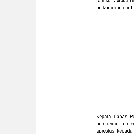
remisi. Mereka m
berkomitmen untuk
Kepala Lapas P
pemberian remis
apresiasi kepada