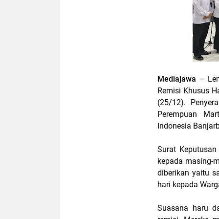
Mediajawa
– Lem
Remisi Khusus H
(25/12). Penyer
Perempuan Marta
Indonesia Banjarb
Surat Keputusan
kepada masing-m
diberikan yaitu 
hari kepada Warga
Suasana haru da