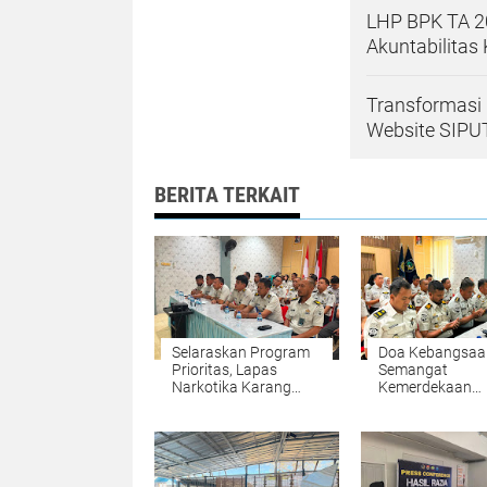
LHP BPK TA 20
Akuntabilitas
Transformasi 
Website SIP
BERITA TERKAIT
Selaraskan Program
Doa Kebangsaa
Prioritas, Lapas
Semangat
Narkotika Karang
Kemerdekaan
Intan Simak Arahan
Menggema, Lap
Strategis Kakanwil
Narkotika Kara
Intan Teguhkan
Persatuan