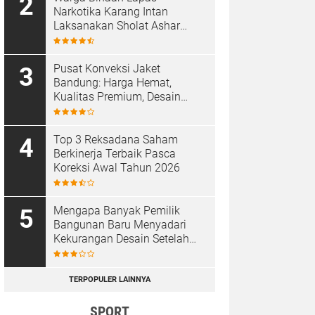
Narkotika Karang Intan
Laksanakan Sholat Ashar
Berjamaah di Masjid At-
Taubah
Pusat Konveksi Jaket
Bandung: Harga Hemat,
Kualitas Premium, Desain
Custom
Top 3 Reksadana Saham
Berkinerja Terbaik Pasca
Koreksi Awal Tahun 2026
Mengapa Banyak Pemilik
Bangunan Baru Menyadari
Kekurangan Desain Setelah
Proyek Selesai
TERPOPULER LAINNYA
SPORT