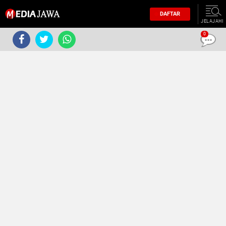
DAFTAR
JELAJAHI
0