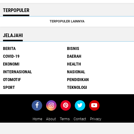
TERPOPULER
TERPOPULER LAINNYA
JELAJAHI
BERITA
BISNIS
COVID-19
DAERAH
EKONOMI
HEALTH
INTERNASIONAL
NASIONAL
OTOMOTIF
PENDIDIKAN
SPORT
TEKNOLOGI
Home
About
Terms
Contact
Privacy
Close
x
Copyright ©
2026 MediaJawa.com - Berita Terkini Seputar Jawa dan
Indonesia