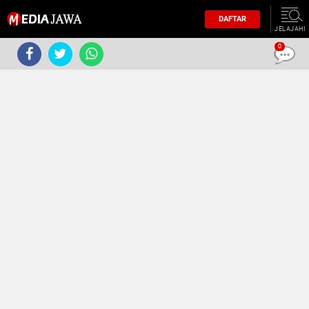
DAFTAR
JELAJAHI
0