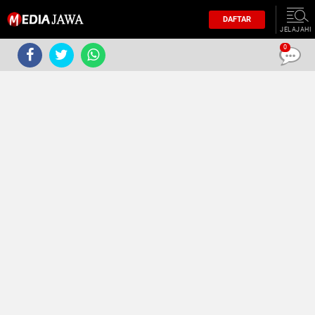
DAFTAR
JELAJAHI
0