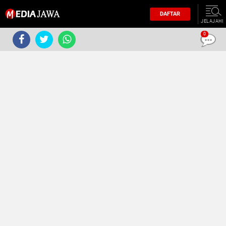
DAFTAR
JELAJAHI
0