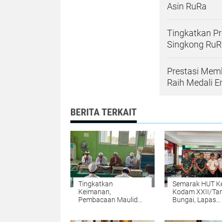
Asin RuRa
Tingkatkan Pr
Singkong RuR
Prestasi Mem
Raih Medali 
BERITA TERKAIT
Tingkatkan
Semarak HUT K
Keimanan,
Kodam XXII/T
Pembacaan Maulid
Bungai, Lapas
Habsyi Warnai
Kotabaru Ikut A
Pembinaan Spiritual
Donor Darah