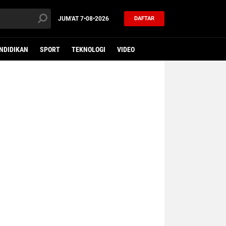
JUM'AT
7•08•2026
DAFTAR
NDIDIKAN
SPORT
TEKNOLOGI
VIDEO