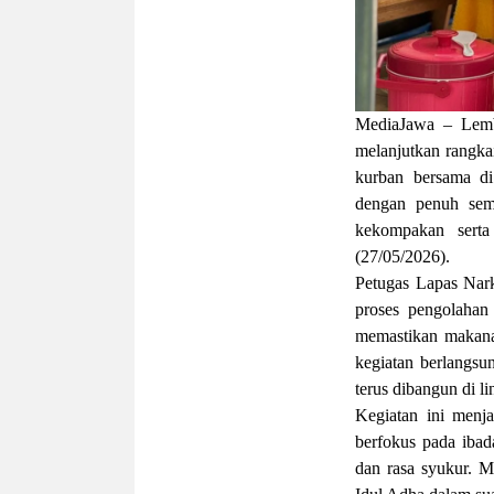
MediaJawa
–
Lemba
melanjutkan rangk
kurban bersama di
dengan penuh sem
kekompakan sert
(27/05/2026).
Petugas Lapas Nark
proses pengolahan
memastikan makanan
kegiatan berlangs
terus dibangun di 
Kegiatan ini menja
berfokus pada ibad
dan rasa syukur. M