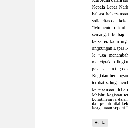
Idul Adha dalam su
Kepala Lapas Nark
bahwa kebersamaan
solidaritas dan keke
“Momentum Idul A
semangat berbagi.
bersama, kami ing
lingkungan Lapas N
Ia juga menambah
menciptakan lingku
pelaksanaan tugas se
Kegiatan berlangsu
terlihat saling me
kebersamaan di hari
Melalui kegiatan t
komitmennya dalam
dan penuh nilai k
keagamaan seperti 
Berita