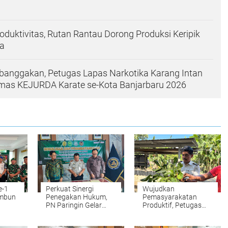
oduktivitas, Rutan Rantau Dorong Produksi Keripik
a
banggakan, Petugas Lapas Narkotika Karang Intan
Emas KEJURDA Karate se-Kota Banjarbaru 2026
e-1
Perkuat Sinergi
Wujudkan
ambun
Penegakan Hukum,
Pemasyarakatan
PN Paringin Gelar
Produktif, Petugas
ksi
Sosialisasi dan MoU di
dan Warga Binaan
Lapas Amuntai
Rutan Rantau Panen