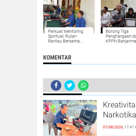
di Lapas Kotabaru
Perkuat Mentoring
Borong Tiga
Spiritual, Rutan
Penghargaan da
Rantau Bersama
KPPN Banjarma
Kemenag Tapin
Lapas Narkotik
Selenggarakan
Karang Intan
Kegiatan Tausyiah
Buktikan Tata K
KOMENTAR
Transparan
BERITA TERKINI
Kreativit
Narkotik
Miniatur 
07/08/2026,
17:41 
Bambu