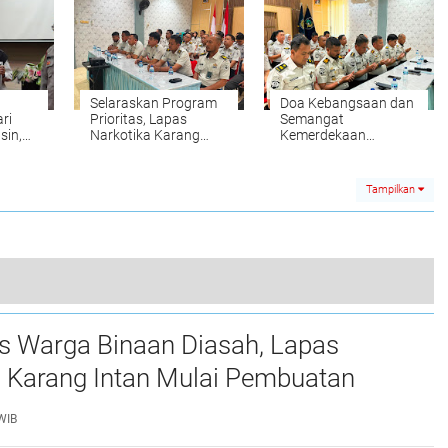
Sawi di Lahan SAE
Selaraskan Program
Doa Kebangsaan dan
ri
Prioritas, Lapas
Semangat
sin,
Narkotika Karang
Kemerdekaan
a
Intan Simak Arahan
Menggema, Lapas
Strategis Kakanwil
Narkotika Karang
elola
Intan Teguhkan
Tampilkan
Persatuan
Hangatnya Kebersamaan Idul Adha, Petugas Lapas Narkotika Karang Intan Kompak Mengolah Daging Kurban
as Warga Binaan Diasah, Lapas
0
a Karang Intan Mulai Pembuatan
Gantungan Kunci Huruf Abjad dari
WIB