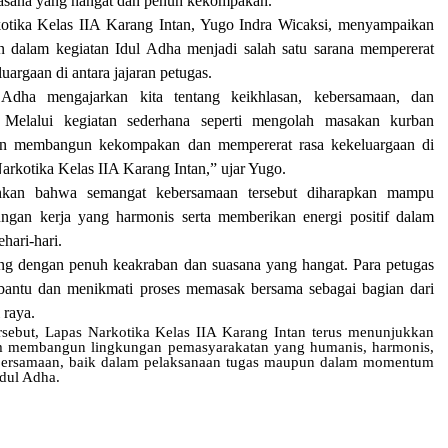
asana yang hangat dan penuh kekompakan.
otika Kelas IIA Karang Intan, Yugo Indra Wicaksi, menyampaikan
 dalam kegiatan Idul Adha menjadi salah satu sarana mempererat
luargaan di antara jajaran petugas.
dha mengajarkan kita tentang keikhlasan, kebersamaan, dan
 Melalui kegiatan sederhana seperti mengolah masakan kurban
in membangun kekompakan dan mempererat rasa kekeluargaan di
arkotika Kelas IIA Karang Intan,” ujar Yugo.
kan bahwa semangat kebersamaan tersebut diharapkan mampu
ngan kerja yang harmonis serta memberikan energi positif dalam
hari-hari.
ng dengan penuh keakraban dan suasana yang hangat. Para petugas
mbantu dan menikmati proses memasak bersama sebagai bagian dari
 raya.
ersebut, Lapas Narkotika Kelas IIA Karang Intan terus menunjukkan
 membangun lingkungan pemasyarakatan yang humanis, harmonis,
ebersamaan, baik dalam pelaksanaan tugas maupun dalam momentum
Idul Adha.