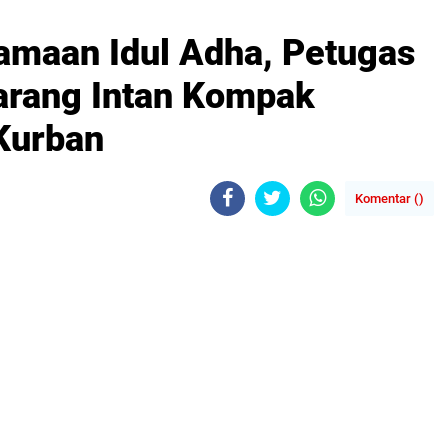
amaan Idul Adha, Petugas
arang Intan Kompak
Kurban
Komentar (
)