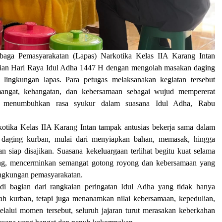
ga Pemasyarakatan (Lapas) Narkotika Kelas IIA Karang Intan
aian Hari Raya Idul Adha 1447 H dengan mengolah masakan daging
 lingkungan lapas. Para petugas melaksanakan kegiatan tersebut
angat, kehangatan, dan kebersamaan sebagai wujud mempererat
a menumbuhkan rasa syukur dalam suasana Idul Adha, Rabu
otika Kelas IIA Karang Intan tampak antusias bekerja sama dalam
 daging kurban, mulai dari menyiapkan bahan, memasak, hingga
 siap disajikan. Suasana kekeluargaan terlihat begitu kuat selama
ung, mencerminkan semangat gotong royong dan kebersamaan yang
lingkungan pemasyarakatan.
di bagian dari rangkaian peringatan Idul Adha yang tidak hanya
ah kurban, tetapi juga menanamkan nilai kebersamaan, kepedulian,
elalui momen tersebut, seluruh jajaran turut merasakan keberkahan