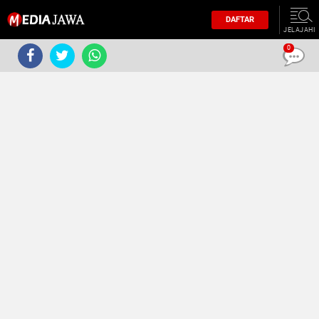
DAFTAR
JELAJAHI
0