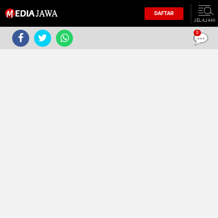
DAFTAR
JELAJAHI
0