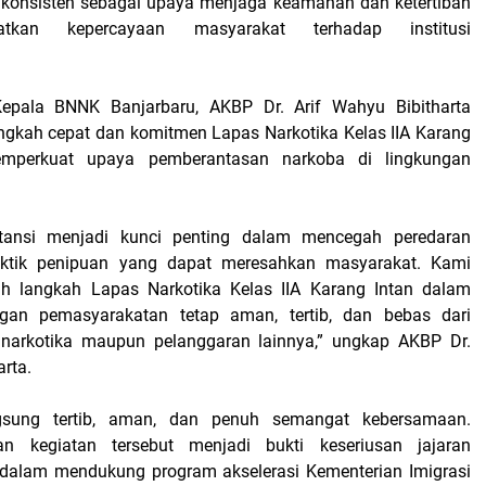
 konsisten sebagai upaya menjaga keamanan dan ketertiban
atkan kepercayaan masyarakat terhadap institusi
Kepala BNNK Banjarbaru, AKBP Dr. Arif Wahyu Bibitharta
ngkah cepat dan komitmen Lapas Narkotika Kelas IIA Karang
mperkuat upaya pemberantasan narkoba di lingkungan
nstansi menjadi kunci penting dalam mencegah peredaran
ktik penipuan yang dapat meresahkan masyarakat. Kami
 langkah Lapas Narkotika Kelas IIA Karang Intan dalam
gan pemasyarakatan tetap aman, tertib, dan bebas dari
narkotika maupun pelanggaran lainnya,” ungkap AKBP Dr.
arta.
ngsung tertib, aman, dan penuh semangat kebersamaan.
an kegiatan tersebut menjadi bukti keseriusan jajaran
dalam mendukung program akselerasi Kementerian Imigrasi