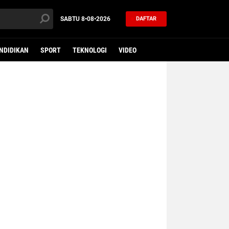
SABTU
8•08•2026
DAFTAR
NDIDIKAN
SPORT
TEKNOLOGI
VIDEO