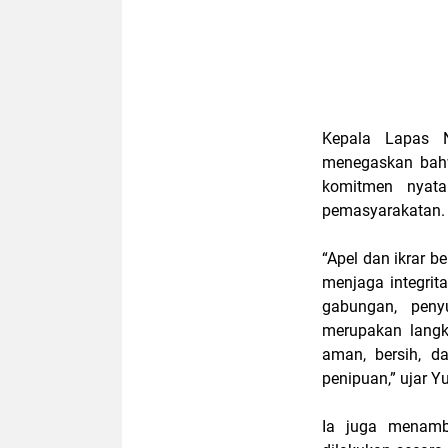
Kepala Lapas N
menegaskan bahw
komitmen nyata
pemasyarakatan.
“Apel dan ikrar b
menjaga integri
gabungan, peny
merupakan lang
aman, bersih, d
penipuan,” ujar Y
Ia juga menamb