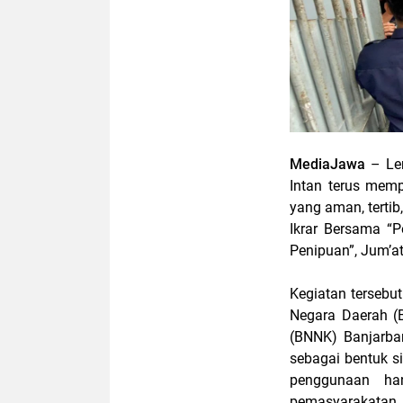
MediaJawa
– Le
Intan terus mem
yang aman, terti
Ikrar Bersama “P
Penipuan”, Jum’a
Kegiatan tersebut
Negara Daerah (
(BNNK) Banjarbar
sebagai bentuk s
penggunaan han
pemasyarakatan.