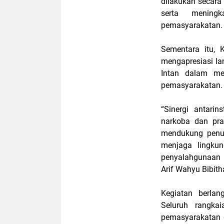
dilakukan secara
serta meningk
pemasyarakatan.
Sementara itu, 
mengapresiasi la
Intan dalam me
pemasyarakatan.
“Sinergi antari
narkoba dan pra
mendukung penuh
menjaga lingkun
penyalahgunaan 
Arif Wahyu Bibith
Kegiatan berla
Seluruh rangkai
pemasyarakatan 