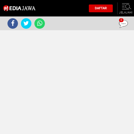
DAFTAR
JELAJAHI
0