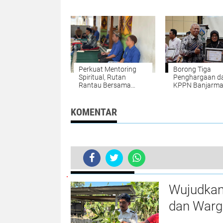
Desain dan SOP
Penguatan Tug
Website SIPUTRA
Fungsi
Perkuat Mentoring
Borong Tiga
Spiritual, Rutan
Penghargaan da
Rantau Bersama
KPPN Banjarma
Kemenag Tapin
Lapas Narkotik
Selenggarakan
Karang Intan
Kegiatan Tausyiah
Buktikan Tata K
KOMENTAR
Transparan
BERITA TERKINI
Tingkatkan Imunitas Tubuh, Rutan 
Wujudkan
dan Warg
Lahan SA