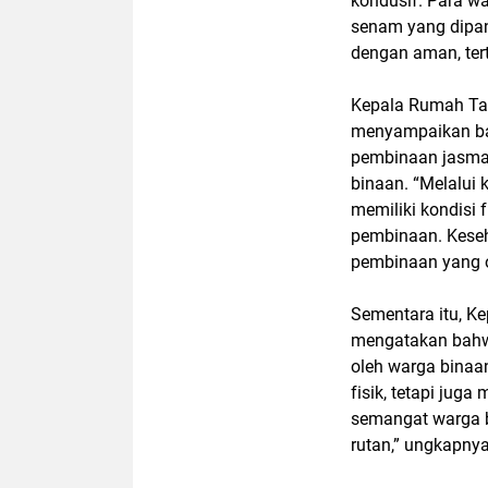
kondusif. Para w
senam yang dipan
dengan aman, tert
Kepala Rumah Tah
menyampaikan ba
pembinaan jasman
binaan. “Melalui 
memiliki kondisi 
pembinaan. Kese
pembinaan yang o
Sementara itu, K
mengatakan bahwa 
oleh warga binaa
fisik, tetapi ju
semangat warga bi
rutan,” ungkapnya