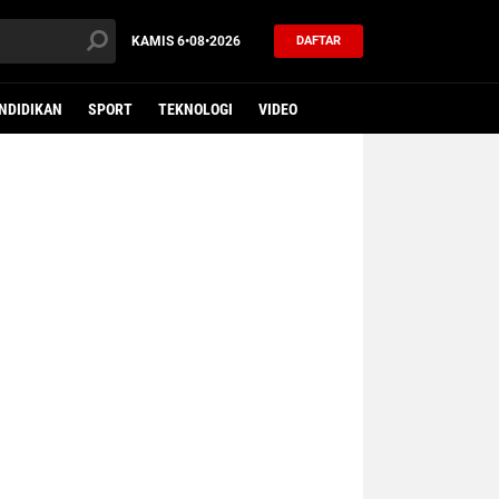
KAMIS
6•08•2026
DAFTAR
NDIDIKAN
SPORT
TEKNOLOGI
VIDEO