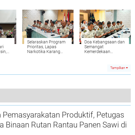
as dan
Kendaraan, Hingga
dan Warga Binaan
Kebersihan Ruang
Rutan Rantau Panen
Kerja
Sawi di Lahan SAE
Selaraskan Program
Doa Kebangsaan dan
ri
Prioritas, Lapas
Semangat
sin,
Narkotika Karang
Kemerdekaan
a
Intan Simak Arahan
Menggema, Lapas
Strategis Kakanwil
Narkotika Karang
elola
Intan Teguhkan
Tampilkan
Persatuan
Rantau Fasilitasi Senam Kebugaran bagi Warga Binaan
 Pemasyarakatan Produktif, Petugas
0
a Binaan Rutan Rantau Panen Sawi di
E