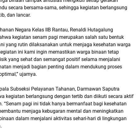
arga binaan tampak antusias mengikuti setiap gerakan
du secara bersama-sama, sehingga kegiatan berlangsung
ib, dan lancar.
anan Negara Kelas IIB Rantau, Renaldi Hutagalung
hwa kegiatan senam pagi merupakan salah satu bentuk
i yang rutin dilaksanakan untuk menjaga kesehatan warga
kegiatan ini kami ingin memastikan warga binaan tetap
fisik yang sehat dan semangat positif selama menjalani
hatan menjadi bagian penting dalam mendukung proses
ptimal,” ujarnya.
epala Subseksi Pelayanan Tahanan, Darmawan Saputra
kegiatan berlangsung dengan tertib dan diikuti secara aktif
n. “Senam pagi ini tidak hanya bermanfaat bagi kesehatan
ga membantu menjaga kebugaran mental dan meningkatkan
naan dalam menjalani aktivitas sehari-hari di lingkungan
.