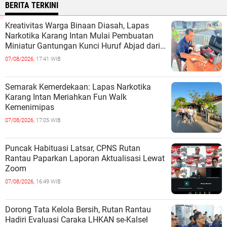
BERITA TERKINI
Kreativitas Warga Binaan Diasah, Lapas
Narkotika Karang Intan Mulai Pembuatan
Miniatur Gantungan Kunci Huruf Abjad dari
Bambu
07/08/2026,
17:41 WIB
Semarak Kemerdekaan: Lapas Narkotika
Karang Intan Meriahkan Fun Walk
Kemenimipas
07/08/2026,
17:05 WIB
Puncak Habituasi Latsar, CPNS Rutan
Rantau Paparkan Laporan Aktualisasi Lewat
Zoom
07/08/2026,
16:49 WIB
Dorong Tata Kelola Bersih, Rutan Rantau
Hadiri Evaluasi Caraka LHKAN se-Kalsel