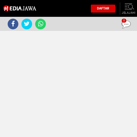
DAFTAR
JELAJAHI
0