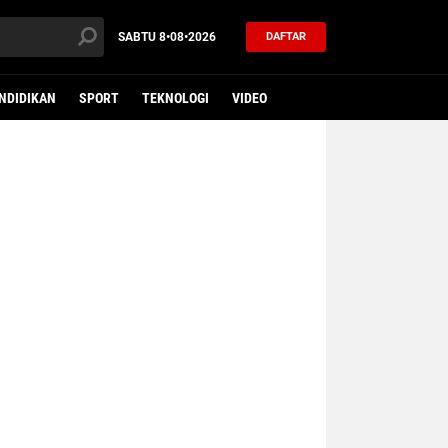
SABTU
8•08•2026
DAFTAR
NDIDIKAN
SPORT
TEKNOLOGI
VIDEO