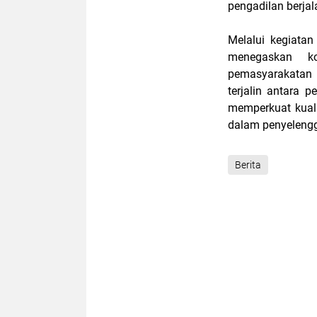
pengadilan berja
Melalui kegiata
menegaskan k
pemasyarakatan y
terjalin antara
memperkuat kual
dalam penyeleng
Berita