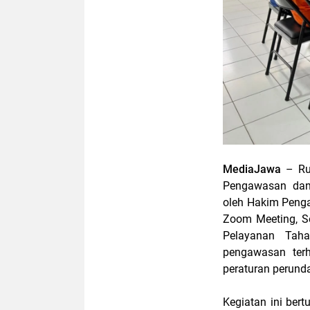
MediaJawa
– Ru
Pengawasan dan
oleh Hakim Penga
Zoom Meeting, Se
Pelayanan Taha
pengawasan terh
peraturan perund
Kegiatan ini ber