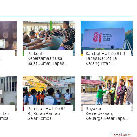
Perkuat
Sambut HUT Ke-81 RI,
,
Kebersamaan Usai
Lapas Narkotika
Salat Jumat, Lapas
Karang Intan
ng
Narkotika Karang
Semarakkan
li
Intan Gelar Aksi
Lingkungan dengan
Jumat Berkah
Semangat Merah
Putih
6
Peringati HUT Ke-81
Rayakan
Rutan
RI, Rutan Rantau
Kemerdekaan,
omba
Gelar Lomba
Keluarga Besar Lapas
ntar-
Olahraga dan Seni
Amuntai Gelar
Antar-Warga Binaan
Beragam Aksi Sosial
dan Hiburan
Tampilkan