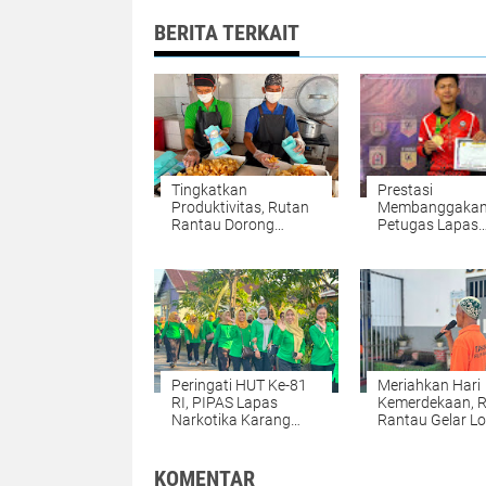
BERITA TERKAIT
Tingkatkan
Prestasi
Produktivitas, Rutan
Membanggakan
Rantau Dorong
Petugas Lapas
Produksi Keripik
Narkotika Kara
Singkong RuRa
Intan Raih Meda
Emas KEJURDA
Karate se-Kota
Banjarbaru 202
Peringati HUT Ke-81
Meriahkan Hari
RI, PIPAS Lapas
Kemerdekaan, 
Narkotika Karang
Rantau Gelar L
Intan Kompak Ikuti
Menyanyi Solo A
Fun Walk
Warga Binaan
KOMENTAR