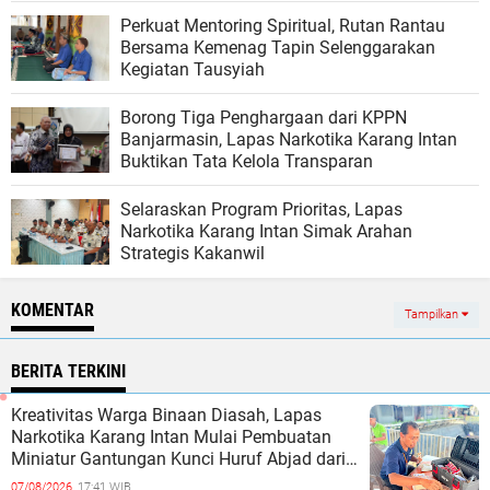
Perkuat Mentoring Spiritual, Rutan Rantau
Bersama Kemenag Tapin Selenggarakan
Kegiatan Tausyiah
Borong Tiga Penghargaan dari KPPN
Banjarmasin, Lapas Narkotika Karang Intan
Buktikan Tata Kelola Transparan
Selaraskan Program Prioritas, Lapas
Narkotika Karang Intan Simak Arahan
Strategis Kakanwil
KOMENTAR
Tampilkan
BERITA TERKINI
Kreativitas Warga Binaan Diasah, Lapas
Narkotika Karang Intan Mulai Pembuatan
Miniatur Gantungan Kunci Huruf Abjad dari
Bambu
07/08/2026,
17:41 WIB