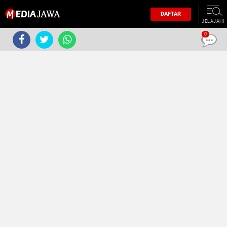
DAFTAR
JELAJAHI
0