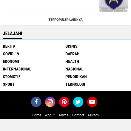
TERPOPULER LAINNYA
JELAJAHI
BERITA
BISNIS
COVID-19
DAERAH
EKONOMI
HEALTH
INTERNASIONAL
NASIONAL
OTOMOTIF
PENDIDIKAN
SPORT
TEKNOLOGI
Home
About
Terms
Contact
Privacy
Close
x
Copyright ©
2026 MediaJawa.com - Berita Terkini Seputar Jawa dan
Indonesia