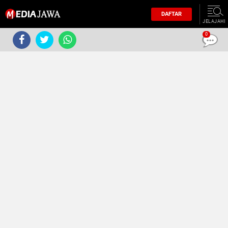
DAFTAR
JELAJAHI
0