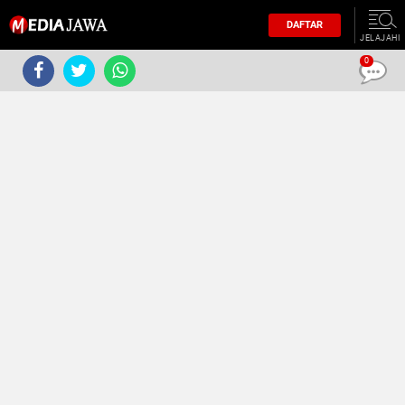
DAFTAR
JELAJAHI
0