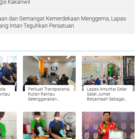
gis Kakanwil
aan dan Semangat Kemerdekaan Menggema, Lapas
ang Intan Teguhkan Persatuan
ola
Perkuat Transparansi,
Lapas Amuntai Gelar
antau
Rutan Rantau
Salat Jumat
Selenggarakan
Berjamaah Sebagai
e-
Evaluasi LHKAN dan
Sarana Pembinaan
Konflik Kepentingan
Spiritual