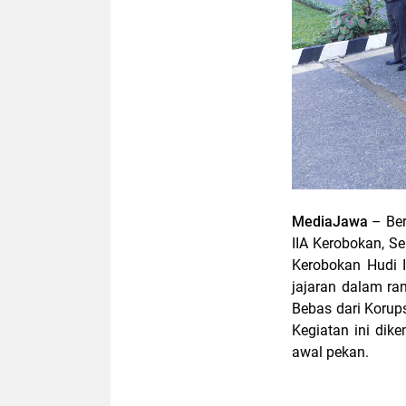
MediaJawa
– Be
IIA Kerobokan, S
Kerobokan Hudi 
jajaran dalam ra
Bebas dari Korup
Kegiatan ini dik
awal pekan.