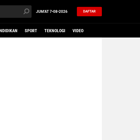
JUM'AT
7•08•2026
DAFTAR
NDIDIKAN
SPORT
TEKNOLOGI
VIDEO