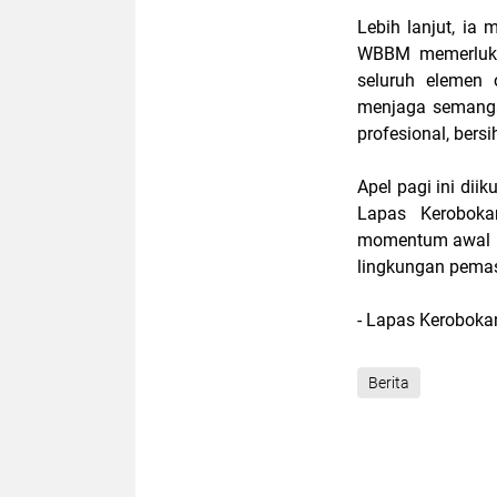
Lebih lanjut, ia
WBBM memerlukan
seluruh elemen 
menjaga semangat
profesional, bersi
Apel pagi ini diik
Lapas Kerobokan
momentum awal p
lingkungan pema
- Lapas Kerobok
Berita