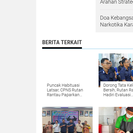
Arahan Strate
Doa Kebangs
Narkotika Kar
BERITA TERKAIT
Puncak Habituasi
Dorong Tata Kel
Latsar, CPNS Rutan
Bersih, Rutan R
Rantau Paparkan
Hadiri Evaluasi
Laporan Aktualisasi
Caraka LHKAN s
Lewat Zoom
Kalsel