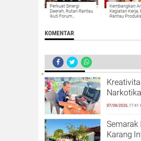
Perkuat Sinergi
Kembangkan Ar
Daerah, Rutan Rantau
Kegiatan Kerja,
Ikuti Forum
Rantau Produksi
Konsultasi Publik di
Asin RuRa
Bappelitbang Tapin
KOMENTAR
BERITA TERKINI
Apel Pagi di Lapas Kerobokan, Ka
Kreativit
Narkotik
Miniatur 
07/08/2026,
17:41 
Bambu
Semarak 
Karang I