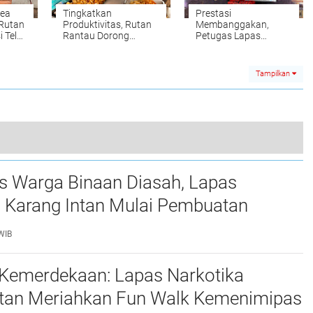
ea
Tingkatkan
Prestasi
 Rutan
Produktivitas, Rutan
Membanggakan,
 Telur
Rantau Dorong
Petugas Lapas
Produksi Keripik
Narkotika Karang
Singkong RuRa
Intan Raih Medali
Emas KEJURDA
Tampilkan
Karate se-Kota
Banjarbaru 2026
lapas Tekankan Pentingnya Integritas Raih WBK/WBBM
as Warga Binaan Diasah, Lapas
0
a Karang Intan Mulai Pembuatan
Gantungan Kunci Huruf Abjad dari
WIB
Kemerdekaan: Lapas Narkotika
ntan Meriahkan Fun Walk Kemenimipas