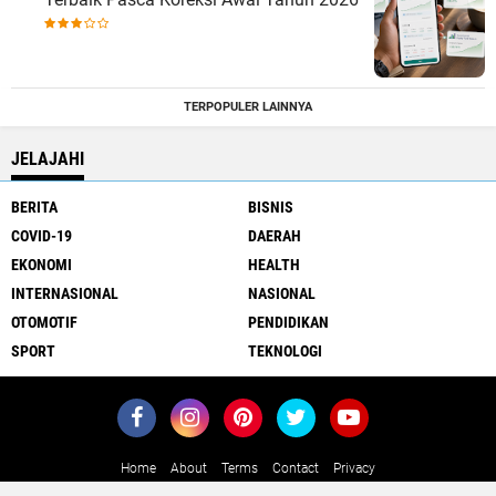
TERPOPULER LAINNYA
JELAJAHI
BERITA
BISNIS
COVID-19
DAERAH
EKONOMI
HEALTH
INTERNASIONAL
NASIONAL
OTOMOTIF
PENDIDIKAN
SPORT
TEKNOLOGI
Home
About
Terms
Contact
Privacy
Close
x
Copyright ©
2026 MediaJawa.com - Berita Terkini Seputar Jawa dan