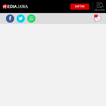
DAFTAR
JELAJAHI
0