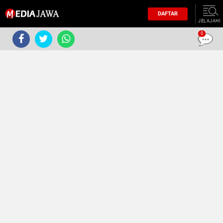
DAFTAR
JELAJAHI
0