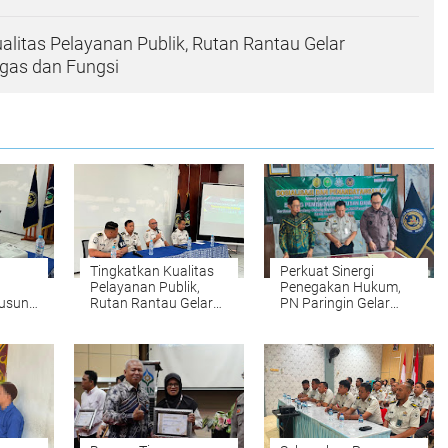
alitas Pelayanan Publik, Rutan Rantau Gelar
gas dan Fungsi
Tingkatkan Kualitas
Perkuat Sinergi
Pelayanan Publik,
Penegakan Hukum,
Susun
Rutan Rantau Gelar
PN Paringin Gelar
Penguatan Tugas dan
Sosialisasi dan MoU di
RA
Fungsi
Lapas Amuntai