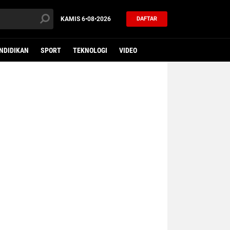
KAMIS
6•08•2026
DAFTAR
NDIDIKAN
SPORT
TEKNOLOGI
VIDEO