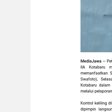
MediaJawa
— Pe
IIA Kotabaru m
memanfaatkan S
Swafoto), Selas
Kotabaru dalam 
melalui pelaporan
Kontrol keliling
dipimpin langs