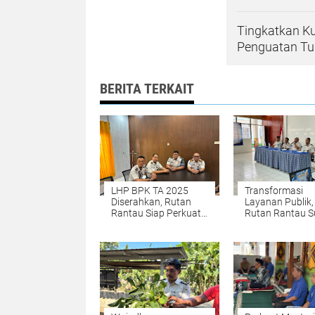
Tingkatkan Ku
Penguatan Tu
BERITA TERKAIT
LHP BPK TA 2025
Transformasi
Diserahkan, Rutan
Layanan Publik,
Rantau Siap Perkuat
Rutan Rantau 
Akuntabilitas
Desain dan SOP
Keuangan
Website SIPUT