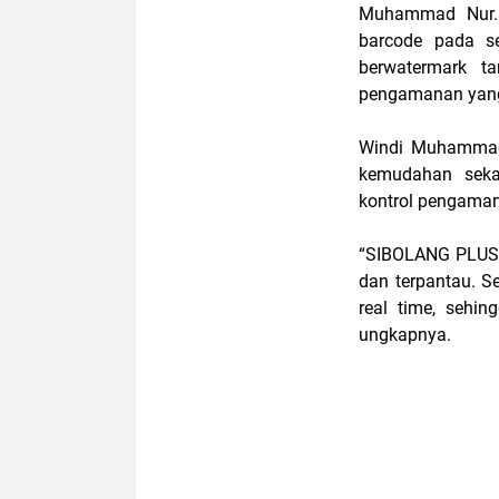
Muhammad Nur. 
barcode pada se
berwatermark t
pengamanan yang
Windi Muhamma
kemudahan sekal
kontrol pengama
“SIBOLANG PLUS m
dan terpantau. S
real time, sehi
ungkapnya.