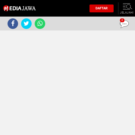
DAFTAR
JELAJAHI
0