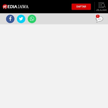
DAFTAR
JELAJAHI
0