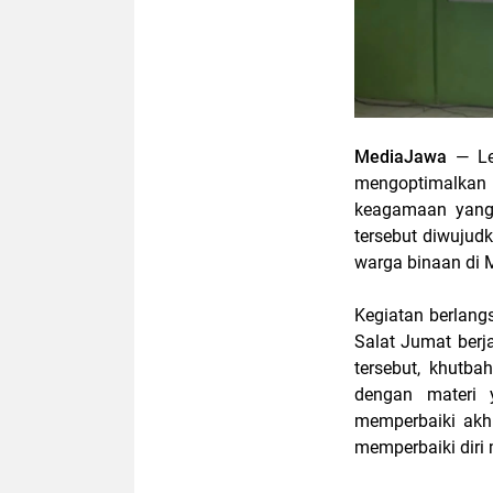
MediaJawa
— Le
mengoptimalka
keagamaan yang 
tersebut diwujud
warga binaan di 
Kegiatan berlang
Salat Jumat ber
tersebut, khutb
dengan materi 
memperbaiki akh
memperbaiki diri 