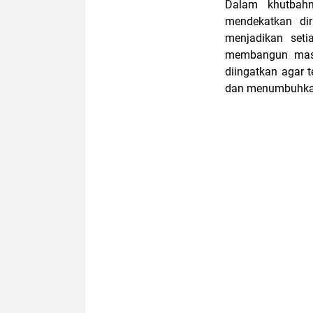
Dalam khutbahn
mendekatkan di
menjadikan seti
membangun masa 
diingatkan agar
dan menumbuhkan