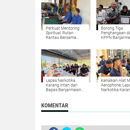
Perkuat Mentoring
Borong Tiga
Spiritual, Rutan
Penghargaan da
Rantau Bersama
KPPN Banjarma
Kemenag Tapin
Lapas Narkotik
Selenggarakan
Karang Intan
Kegiatan Tausyiah
Buktikan Tata K
Transparan
Lapas Narkotika
Kenalkan Alat M
Karang Intan dan
Aerophone, Lap
Bapas Banjarmasin
Narkotika Kara
Kawal Proses
Intan Buka Kela
Pengusulan Integrasi
Budaya Paket C
Warga Binaan
KOMENTAR