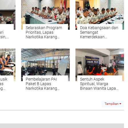
Selaraskan Program
Doa Kebangsaan dan
ri
Prioritas, Lapas
Semangat
sin,
Narkotika Karang
Kemerdekaan
a
Intan Simak Arahan
Menggema, Lapas
Strategis Kakanwil
Narkotika Karang
elola
Intan Teguhkan
Persatuan
usik
Pembelajaran PAI
Sentuh Aspek
as
Paket B Lapas
Spiritual, Warga
ng
Narkotika Karang
Binaan Wanita Lapas
s Seni
Intan Ajak Warga
Amuntai Tekuni
Binaan Hadirkan Nilai
Bimbingan Al-Qur'an
Kebaikan Salat
Tampilkan