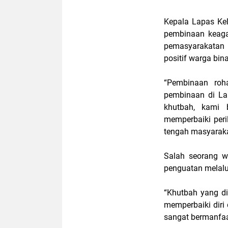
Kepala Lapas Ke
pembinaan keaga
pemasyarakatan 
positif warga bin
“Pembinaan roha
pembinaan di La
khutbah, kami 
memperbaiki peril
tengah masyarakat
Salah seorang 
penguatan melalu
“Khutbah yang d
memperbaiki diri 
sangat bermanfaa