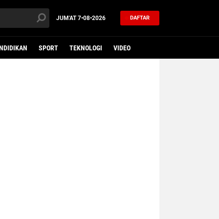
JUM'AT
7•08•2026
DAFTAR
NDIDIKAN
SPORT
TEKNOLOGI
VIDEO