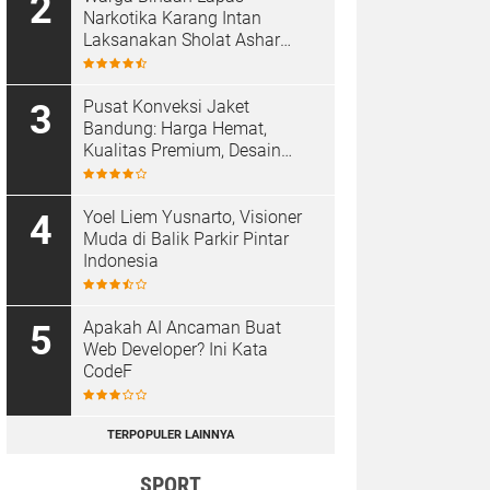
Narkotika Karang Intan
Laksanakan Sholat Ashar
Berjamaah di Masjid At-
Taubah
Pusat Konveksi Jaket
Bandung: Harga Hemat,
Kualitas Premium, Desain
Custom
Yoel Liem Yusnarto, Visioner
Muda di Balik Parkir Pintar
Indonesia
Apakah AI Ancaman Buat
Web Developer? Ini Kata
CodeF
TERPOPULER LAINNYA
SPORT