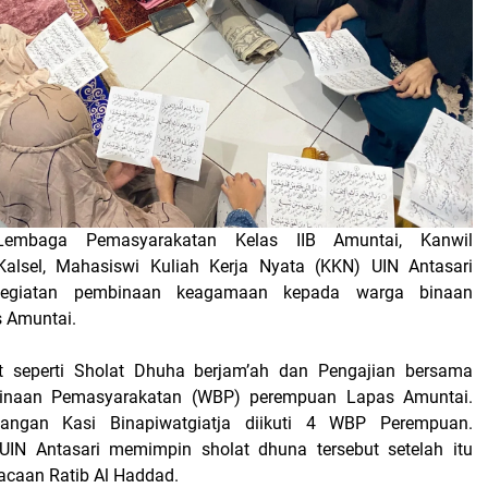
Lembaga Pemasyarakatan Kelas IIB Amuntai, Kanwil
sel, Mahasiswi Kuliah Kerja Nyata (KKN) UIN Antasari
kegiatan pembinaan keagamaan kepada warga binaan
 Amuntai.
ut seperti Sholat Dhuha berjam’ah dan Pengajian bersama
inaan Pemasyarakatan (WBP) perempuan Lapas Amuntai.
uangan Kasi Binapiwatgiatja diikuti 4 WBP Perempuan.
IN Antasari memimpin sholat dhuna tersebut setelah itu
acaan Ratib Al Haddad.