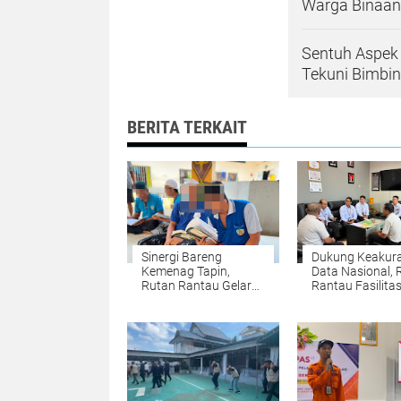
Warga Binaan 
Sentuh Aspek 
Tekuni Bimbin
BERITA TERKAIT
Sinergi Bareng
Dukung Keakur
Kemenag Tapin,
Data Nasional, 
Rutan Rantau Gelar
Rantau Fasilitas
Pembelajaran Tajwid
Pendataan SE 
dan Tausiah Warga
oleh BPS
Binaan