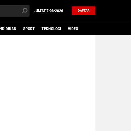
JUM'AT
7•08•2026
DAFTAR
NDIDIKAN
SPORT
TEKNOLOGI
VIDEO