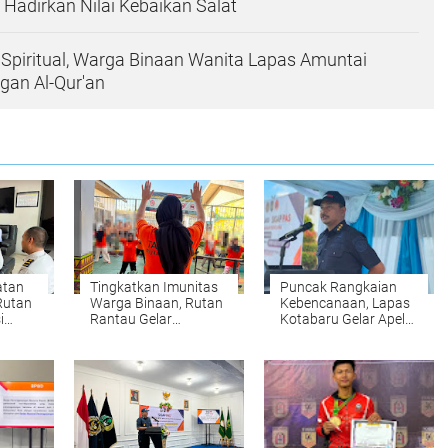
Hadirkan Nilai Kebaikan Salat
Spiritual, Warga Binaan Wanita Lapas Amuntai
gan Al-Qur'an
atan
Tingkatkan Imunitas
Puncak Rangkaian
Rutan
Warga Binaan, Rutan
Kebencanaan, Lapas
i
Rantau Gelar
Kotabaru Gelar Apel
2026
Olahraga Senam Pagi
Penutupan SIGAP
PAS