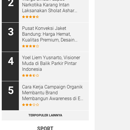
Narkotika Karang Intan
Laksanakan Sholat Ashar
Berjamaah di Masjid At-
Taubah
Pusat Konveksi Jaket
Bandung: Harga Hemat,
Kualitas Premium, Desain
Custom
Yoel Liem Yusnarto, Visioner
Muda di Balik Parkir Pintar
Indonesia
Cara Kerja Campaign Organik
Membantu Brand
Membangun Awareness di Era
Media Sosial
TERPOPULER LAINNYA
SPORT