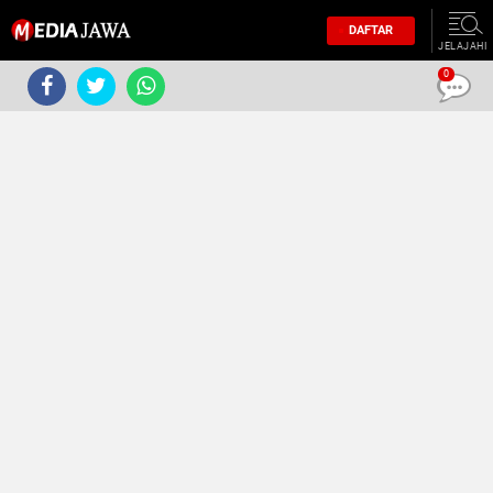
DAFTAR
JELAJAHI
0