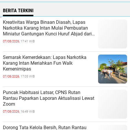
BERITA TERKINI
Kreativitas Warga Binaan Diasah, Lapas
Narkotika Karang Intan Mulai Pembuatan
Miniatur Gantungan Kunci Huruf Abjad dari
Bambu
07/08/2026,
17:41 WIB
Semarak Kemerdekaan: Lapas Narkotika
Karang Intan Meriahkan Fun Walk
Kemenimipas
07/08/2026,
17:05 WIB
Puncak Habituasi Latsar, CPNS Rutan
Rantau Paparkan Laporan Aktualisasi Lewat
Zoom
07/08/2026,
16:49 WIB
Dorong Tata Kelola Bersih, Rutan Rantau