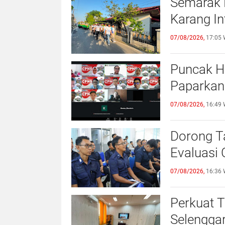
Semarak 
Karang I
07/08/2026,
17:05 
Puncak H
Paparkan
07/08/2026,
16:49 
Dorong Ta
Evaluasi
07/08/2026,
16:36 
Perkuat T
Selengga