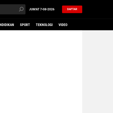
JUM'AT
7•08•2026
DAFTAR
NDIDIKAN
SPORT
TEKNOLOGI
VIDEO