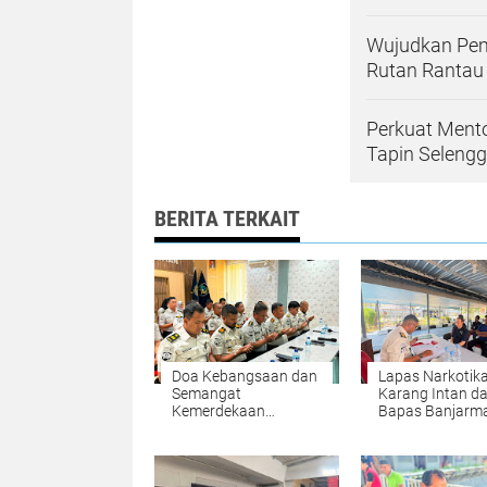
Wujudkan Pem
Rutan Rantau
Perkuat Mento
Tapin Seleng
BERITA TERKAIT
Doa Kebangsaan dan
Lapas Narkotik
Semangat
Karang Intan d
Kemerdekaan
Bapas Banjarm
Menggema, Lapas
Kawal Proses
Narkotika Karang
Pengusulan Inte
Intan Teguhkan
Warga Binaan
Persatuan