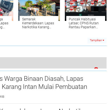
ga
Semarak
Puncak Habituasi
 Lapas
Kemerdekaan: Lapas
Latsar, CPNS Rutan
ng
Narkotika Karang
Rantau Paparkan
Intan Meriahkan Fun
Laporan Aktualisasi
atur
Walk Kemenimipas
Lewat Zoom
ci
Tampilkan
i
0
 LPP Martapura Gelar Pembinaan Argucci
as Warga Binaan Diasah, Lapas
a Karang Intan Mulai Pembuatan
Gantungan Kunci Huruf Abjad dari
WIB