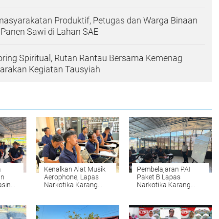
asyarakatan Produktif, Petugas dan Warga Binaan
 Panen Sawi di Lahan SAE
ring Spiritual, Rutan Rantau Bersama Kemenag
garakan Kegiatan Tausyiah
a
Kenalkan Alat Musik
Pembelajaran PAI
an
Aerophone, Lapas
Paket B Lapas
asin
Narkotika Karang
Narkotika Karang
Intan Buka Kelas Seni
Intan Ajak Warga
grasi
Budaya Paket C
Binaan Hadirkan Nilai
Kebaikan Salat