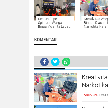
Sentuh Aspek
Kreativitas War
Spiritual, Warga
Binaan Diasah,
Binaan Wanita Lapas
Narkotika Kara
Amuntai Tekuni
Intan Mulai
Bimbingan Al-Qur'an
Pembuatan Mini
Gantungan Kun
KOMENTAR
Huruf Abjad dar
Bambu
BERITA TERKINI
Dukung Kemandirian Warga Binaan,
Kreativit
Narkotik
Miniatur 
07/08/2026,
17:41 
Bambu