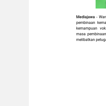
Mediajawa
- War
pembinaan keman
kemampuan voka
masa pembinaan. 
melibatkan petu