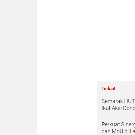
Terkait
Semarak HUT 
Ikut Aksi Don
Perkuat Siner
dan MoU di L