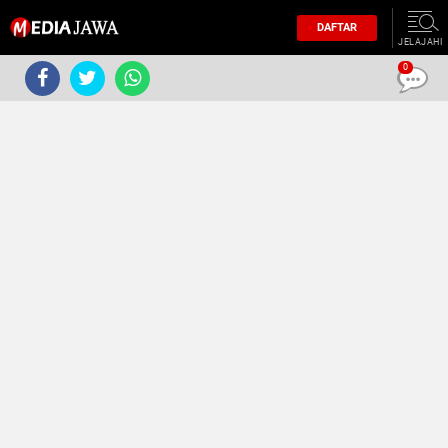
DAFTAR
JELAJAHI
0